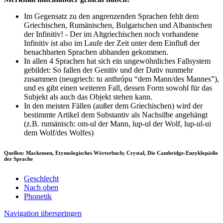
Im Gegensatz zu den angrenzenden Sprachen fehlt dem
Griechischen, Rumänischen, Bulgarischen und Albanischen
der Infinitiv! - Der im Altgriechischen noch vorhandene
Infinitiv ist also im Laufe der Zeit unter dem Einfluß der
benachbarten Sprachen abhanden gekommen.
In allen 4 Sprachen hat sich ein ungewöhnliches Fallsystem
gebildet: So fallen der Genitiv und der Dativ nunmehr
zusammen (neugriech: tu anthrópu “dem Mann/des Mannes”),
und es gibt einen weiteren Fall, dessen Form sowohl für das
Subjekt als auch das Objekt stehen kann.
In den meisten Fällen (außer dem Griechischen) wird der
bestimmte Artikel dem Substantiv als Nachsilbe angehängt
(z.B. rumänisch: om-ul der Mann, lup-ul der Wolf, lup-ul-ui
dem Wolf/des Wolfes)
Quellen: Mackensen, Etymologisches Wörterbuch; Crystal, Die Cambridge-Enzyklopädie
der Sprache
Geschlecht
Nach oben
Phonetik
Navigation überspringen