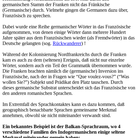
germanischen Stamm der Franken nicht das Fränkische
(Germanische) durch. Vielmehr gingen die Germanen dazu über,
Französisch zu sprechen.
Dabei wurde eine Reihe germanischer Wörter in das Französische
aufgenommen, von denen einige Wörter dann mehrere Hundert
Jahre später aus dem Französischen wieder (als Fremdwörter) in das
Deutsche gelangten (sog.
Rückwanderer
) !
Während der Kolonisierung Nordfrankreichs durch die Franken
kam es auch zu dem (seltenen) Ereignis, daß nicht nur einzelne
Wörter, sondern auch ein Teil der Grammatik übernommen wurde.
Die Franken brachten nämlich die (germanische) Inversion ins
Französische, nach der in Fragen wie “Que voulez-vous?” (“Was
wollen Sie?”) Subjekt und Prädikat den Platz tauschen. Durch
dieses germanische Substrat unterscheidet sich das Französische von
den anderen romanischen Sprachen.
Im Extremfall des Sprachkontaktes kann es dazu kommen, daß
geographisch benachbarte Sprachen gemeinsame Merkmal
annehmen, obwohl sie nicht miteinander verwandt sind.
Ein bekanntes Beispiel ist der Balkan-Sprachraum, wo 4
verschiedene Familien des Indogermanischen einige seltene
Merkmal miteinander gemein haben: