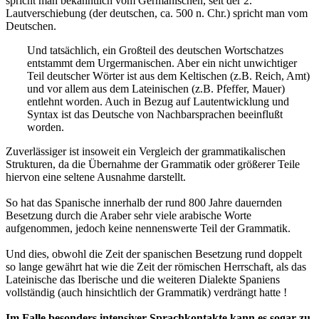
spricht man bekanntlich vom Germanischen, seit der 2.
Lautverschiebung (der deutschen, ca. 500 n. Chr.) spricht man vom
Deutschen.
Und tatsächlich, ein Großteil des deutschen Wortschatzes
entstammt dem Urgermanischen. Aber ein nicht unwichtiger
Teil deutscher Wörter ist aus dem Keltischen (z.B. Reich, Amt)
und vor allem aus dem Lateinischen (z.B. Pfeffer, Mauer)
entlehnt worden. Auch in Bezug auf Lautentwicklung und
Syntax ist das Deutsche von Nachbarsprachen beeinflußt
worden.
Zuverlässiger ist insoweit ein Vergleich der grammatikalischen
Strukturen, da die Übernahme der Grammatik oder größerer Teile
hiervon eine seltene Ausnahme darstellt.
So hat das Spanische innerhalb der rund 800 Jahre dauernden
Besetzung durch die Araber sehr viele arabische Worte
aufgenommen, jedoch keine nennenswerte Teil der Grammatik.
Und dies, obwohl die Zeit der spanischen Besetzung rund doppelt
so lange gewährt hat wie die Zeit der römischen Herrschaft, als das
Lateinische das Iberische und die weiteren Dialekte Spaniens
vollständig (auch hinsichtlich der Grammatik) verdrängt hatte !
Im Falle besonders intensiver Sprachkontakte kann es sogar zu