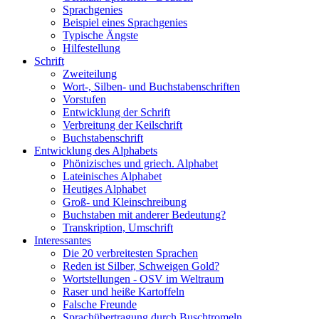
Sprachgenies
Beispiel eines Sprachgenies
Typische Ängste
Hilfestellung
Schrift
Zweiteilung
Wort-, Silben- und Buchstabenschriften
Vorstufen
Entwicklung der Schrift
Verbreitung der Keilschrift
Buchstabenschrift
Entwicklung des Alphabets
Phönizisches und griech. Alphabet
Lateinisches Alphabet
Heutiges Alphabet
Groß- und Kleinschreibung
Buchstaben mit anderer Bedeutung?
Transkription, Umschrift
Interessantes
Die 20 verbreitesten Sprachen
Reden ist Silber, Schweigen Gold?
Wortstellungen - OSV im Weltraum
Raser und heiße Kartoffeln
Falsche Freunde
Sprachübertragung durch Buschtromeln