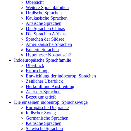
Übersicht
Weitere Sprachfamilien
Uralische Sprachen
Kaukasische Sprachen
Altaische Sprachen
Die Sprachen Chinas
Die Sprachen Afrikas
Sprachen der Südsee
Amerikanische Sprachen
Isolierte Sprachen
Hypothese: Nostratisch?
Indoeuropäische Sprachfamilie
Überblick
Erforschung
Entwicklung der indoeurop. Sprachen
Zeitlicher Überblick
Herkunft und Ausbreitung
Alter der Sprachen
Bezeugungstiefe
Die einzelnen indoeurop. Sprachzweige
Europäische Ursprache
Indischer Zweig
Germanische Sprachen
Keltische Sprachen
Slawische Sprachen