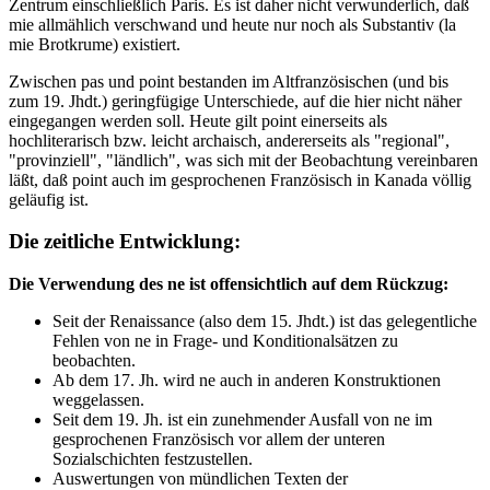
Zentrum einschließlich Paris. Es ist daher nicht verwunderlich, daß
mie allmählich verschwand und heute nur noch als Substantiv (la
mie Brotkrume) existiert.
Zwischen pas und point bestanden im Altfranzösischen (und bis
zum 19. Jhdt.) geringfügige Unterschiede, auf die hier nicht näher
eingegangen werden soll. Heute gilt point einerseits als
hochliterarisch bzw. leicht archaisch, andererseits als "regional",
"provinziell", "ländlich", was sich mit der Beobachtung vereinbaren
läßt, daß point auch im gesprochenen Französisch in Kanada völlig
geläufig ist.
Die zeitliche Entwicklung:
Die Verwendung des ne ist offensichtlich auf dem Rückzug:
Seit der Renaissance (also dem 15. Jhdt.) ist das gelegentliche
Fehlen von ne in Frage- und Konditionalsätzen zu
beobachten.
Ab dem 17. Jh. wird ne auch in anderen Konstruktionen
weggelassen.
Seit dem 19. Jh. ist ein zunehmender Ausfall von ne im
gesprochenen Französisch vor allem der unteren
Sozialschichten festzustellen.
Auswertungen von mündlichen Texten der