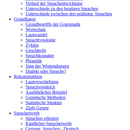
Verlauf der Sprachentwicklung
Unterschiede zu den heutigen Sprachen
Unterschiede zwischen den prähistor. Sprachen
Grundlagen
Grundbegriffe der Grammatik
Wortschatz
Lautwandel
Sprachtypologie
Zyklen
Geschlecht
Sprachkontakte
Phonetik
Sinn der Wortendungen
Dialekt oder Sprache?
Rekonstruktion
Lautverschiebung
Sprachvergleich
Ausführliches Beispiel
Genetische Methoden
Statistische Struktur
Zipfs Gesetz
Spracherwerb
Sprachen erlernen
Kindlicher Spracherwerb
German. Sprachen - Deutsch