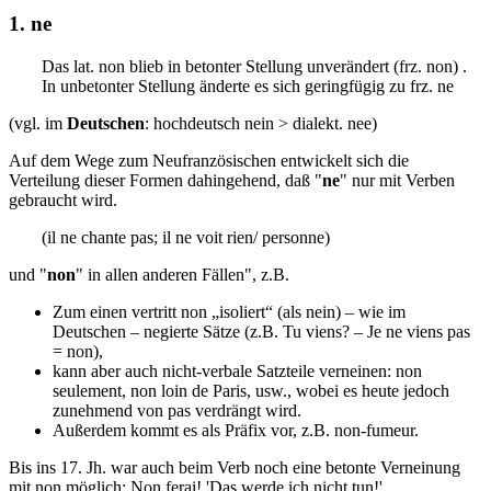
1. ne
Das lat. non blieb in betonter Stellung unverändert (frz. non) .
In unbetonter Stellung änderte es sich geringfügig zu frz. ne
(vgl. im
Deutschen
: hochdeutsch nein > dialekt. nee)
Auf dem Wege zum Neufranzösischen entwickelt sich die
Verteilung dieser Formen dahingehend, daß "
ne
" nur mit Verben
gebraucht wird.
(il ne chante pas; il ne voit rien/ personne)
und "
non
" in allen anderen Fällen", z.B.
Zum einen vertritt non „isoliert“ (als nein) – wie im
Deutschen – negierte Sätze (z.B. Tu viens? – Je ne viens pas
= non),
kann aber auch nicht-verbale Satzteile verneinen: non
seulement, non loin de Paris, usw., wobei es heute jedoch
zunehmend von pas verdrängt wird.
Außerdem kommt es als Präfix vor, z.B. non-fumeur.
Bis ins 17. Jh. war auch beim Verb noch eine betonte Verneinung
mit non möglich: Non ferai! 'Das werde ich nicht tun!'