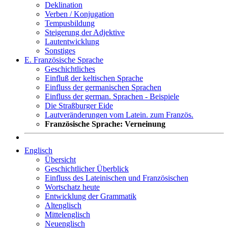
Deklination
Verben / Konjugation
Tempusbildung
Steigerung der Adjektive
Lautentwicklung
Sonstiges
E. Französische Sprache
Geschichtliches
Einfluß der keltischen Sprache
Einfluss der germanischen Sprachen
Einfluss der german. Sprachen - Beispiele
Die Straßburger Eide
Lautveränderungen vom Latein. zum Französ.
Französische Sprache: Verneinung
Englisch
Übersicht
Geschichtlicher Überblick
Einfluss des Lateinischen und Französischen
Wortschatz heute
Entwicklung der Grammatik
Altenglisch
Mittelenglisch
Neuenglisch