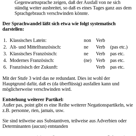
Gegenwartssprache zeigen, daß der Ausfall von ne sich
ständig weiter ausbreitet, so daß es eines Tages ganz aus dem
Sprachgebrauch verschwinden könnte.
Der Sprachwandel läßt sich etwa wie folgt systematisch
darstellen:
1.
Klassisches Latein:
non
Verb
2.
Alt- und Mittelfranzösisch:
ne
Verb
(pas etc.)
3.
Klassisches Französisch:
ne
Verb
pas etc.
4.
Modernes Französisch:
(ne)
Verb
pas etc.
6.
Französisch der Zukunft:
Verb
pas etc.
Mit der Stufe 3 wird das ne redundant. Dies ist wohl der
Hauptgrund dafür, daß es (da überflüssig) ausfallen kann und
möglicherweise verschwinden wird.
Entstehung weiterer Partikel:
Außer pas, point gibt es eine Reihe weiterer Negationspartikeln, wie
z.B. personne, rien, jamais, usw.
Sie sind teilweise aus Substantiven, teilweise aus Adverbien oder
Determinanten (aucun) entstanden