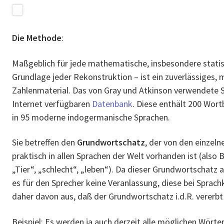
Die Methode
:
Maßgeblich für jede mathematische, insbesondere stati
Grundlage jeder Rekonstruktion – ist ein zuverlässiges, 
Zahlenmaterial. Das von Gray und Atkinson verwendete 
Internet verfügbaren
Datenbank
. Diese enthält 200 Wo
in 95 moderne indogermanische Sprachen.
Sie betreffen den
Grundwortschatz
, der von den einzel
praktisch in allen Sprachen der Welt vorhanden ist (also B
„Tier“, „schlecht“, „leben“). Da dieser Grundwortschatz
es für den Sprecher keine Veranlassung, diese bei Sprac
daher davon aus, daß der Grundwortschatz i.d.R. vererbt 
Beispiel: Es werden ja auch derzeit alle möglichen Wörte